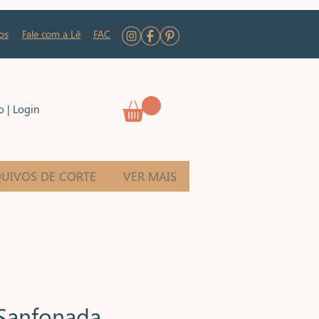
os
Fale com a Lê
FAC
o | Login
UIVOS DE CORTE
VER MAIS
 Sanfonada