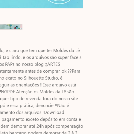
o, e claro que tem que ter Moldes da Lê 
á tão lindo, e os arquivos são super fáceis 
s PAPs no nosso blog ;)ARTES 
entamente antes de comprar, ok ??Para 
 exato no Silhouette Studio, é 
eguir as orientações !!Esse arquivo está 
PNGPDF Atenção os Moldes da Lê são 
quer tipo de revenda fora do nosso site 
apóie essa prática, denuncie !!Não é 
hamento dos arquivos !Download 
o pagamento exceto depósito em conta e 
podem demorar até 24h após compensação 
leto bancário podem demorar de 2 à 3 