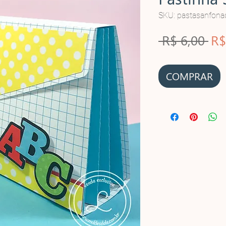
SKU: pastasanfona
Pr
 R$ 6,00 
R$
no
COMPRAR