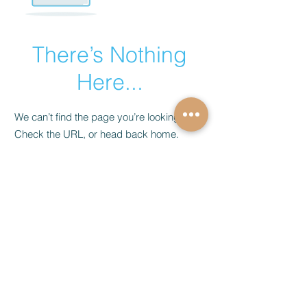
There’s Nothing
Here...
We can’t find the page you’re looking for.
Check the URL, or head back home.
Go Home
PAGUE COM
Moldes da Lê oferece arquivos digitais para encadernação e
papelaria personalizada para deixar seu trabalho mais criativo!