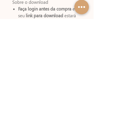
Sobre o download
Faça login antes da compra
e
seu
link para download
estará
disponível na sua conta assim
que o pagamento for
confirmado;
Seus links ficam disponíveis por
30 dias, baixe e guarde em um
local seguro pois não fazemos
reenvio de arquivos de miolos
digitais;
Baixar e Salvar os arquivos é de
total responsabilidade do
comprador;
Outras informações importantes
Pagamentos via boleto podem
levar até 3 dias úteis para serem
liberado;
Pagamento Via PIX disponível na