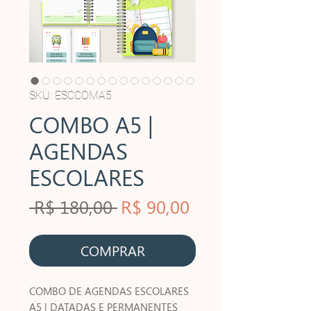
SKU: ESCCOMA5
COMBO A5 |
AGENDAS
ESCOLARES
Preço
Preço
 R$ 180,00 
R$ 90,00
normal
promocional
COMPRAR
COMBO DE AGENDAS ESCOLARES
A5 | DATADAS E PERMANENTES