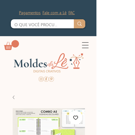
Pagamentos
Fale com a Lê
FAC