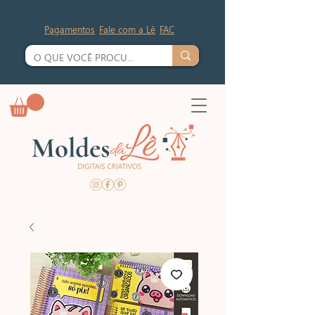
Pagamentos
Fale com a Lê
FAC