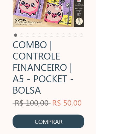
COMBO |
CONTROLE
FINANCEIRO |
A5 - POCKET -
BOLSA
Preço
Preço
 R$ 100,00 
R$ 50,00
normal
promocional
COMPRAR