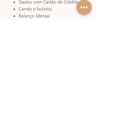
Gastos com Cartão de Crédito
Carnês e boletos
Balanço Mensal
Folhas para anotações
Arquivo Permanente, não datado,
pode ter seu uso iniciado em
qualquer mês do ano !!
Trata-se de um arquivo Digital,
NÃO SERÁ ENVIADO NENHUM
PRODUTO FÍSICO.
Download automático após
confirmação do Pagamento.
Pagamentos via boleto podem
levar até 3 dias úteis para serem
liberado.
Pagamentos via Depósito e
Transferência arquivos serão
liberados em até 24h após