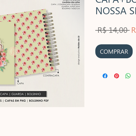
NOSSA 
P
 R$ 14,00 
R
n
COMPRAR