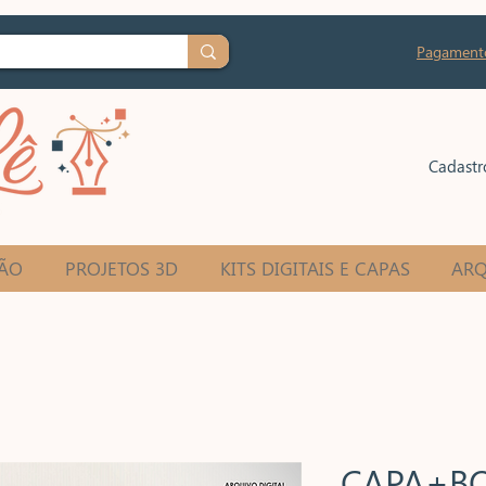
Pagament
Cadastr
ÃO
PROJETOS 3D
KITS DIGITAIS E CAPAS
ARQ
CAPA+BO