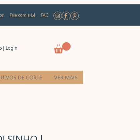
os
Fale com a Lê
FAC
o | Login
UIVOS DE CORTE
VER MAIS
LSINHO |