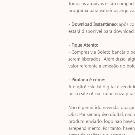
Todos os arquivos estão compact
programa para extrair os arquivos
-
Download Instantâneo:
após co
estará disponível para download
- Fique Atento:
- Compras via Boleto bancário p
serem liberados . Além disso, 
valor referente a emissão do bole
- Pirataria é crime:
Atenção! Este kit digital é vendi
nosso site oficial caracteriza pirat
Não é permitido revenda, doação 
Obs.: Por ser arquivo digital, nã
produto enviado, logo não haver
arrependimento. Por tanto, have
antes de realizar sua compra.