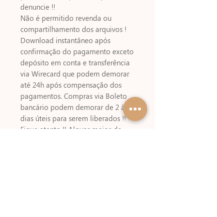
denuncie !!
Não é permitido revenda ou
compartilhamento dos arquivos !
Download instantâneo após
confirmação do pagamento exceto
depósito em conta e transferência
via Wirecard que podem demorar
até 24h após compensação dos
pagamentos. Compras via Boleto
bancário podem demorar de 2 à 3
dias úteis para serem liberados !!
Fique atento !! Alguns meios de
pagamentos cobram um valor
referente a emissão do boleto !!
Referências
Kits Digitais usados e
NÃO
INCLUSO
-
Tita Estúdio Criativo
Sweet Shope
Fofys Design