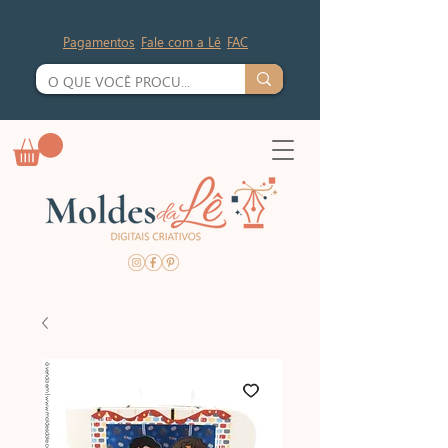
Pagamentos
Fale com a Lê
FAC