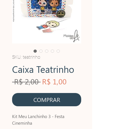
SKU: teatrinho
Caixa Teatrinho
Preço
Preço
 R$ 2,00 
R$ 1,00
normal
promocional
COMPRAR
Kit Meu Lanchinho 3 - Festa
Cineminha