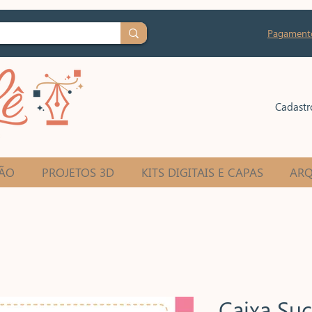
Pagament
Cadastr
ÃO
PROJETOS 3D
KITS DIGITAIS E CAPAS
ARQ
Caixa Su