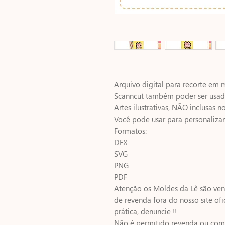
Arquivo digital para recorte em mi
Scanncut também poder ser usado 
Artes ilustrativas, NÃO inclusas no
Você pode usar para personaliza
Formatos:
DFX
SVG
PNG
PDF
Atenção os Moldes da Lê são vend
de revenda fora do nosso site ofic
prática, denuncie !!
Não é permitido revenda ou comp