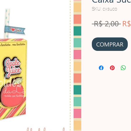
SKU: cxsuco
Pr
 R$ 2,00 
R$
no
COMPRAR