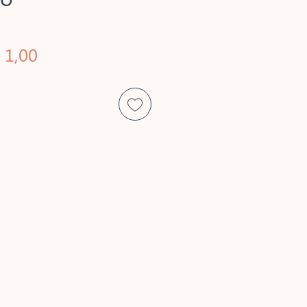
eço
Preço
 1,00
rmal
promocional