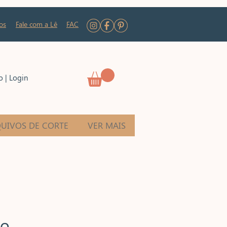
os
Fale com a Lê
FAC
o | Login
UIVOS DE CORTE
VER MAIS
co