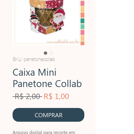
SKU: panetonecollab
Caixa Mini
Panetone Collab
Preço
Preço
 R$ 2,00 
R$ 1,00
normal
promocional
COMPRAR
Arquivo digital para recorte em