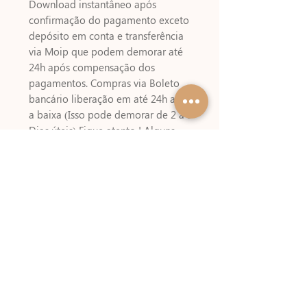
Download instantâneo após
confirmação do pagamento exceto
depósito em conta e transferência
via Moip que podem demorar até
24h após compensação dos
pagamentos. Compras via Boleto
bancário liberação em até 24h após
a baixa (Isso pode demorar de 2 à 3
Dias úteis) Fique atento ! Alguns
meios de pagamentos cobram um
valor referente a emissão do boleto
!!
Referências
KIT DIGITAL NÃO INCLUSO USADO
NESSA ARTE – Frou Frou Crafts Etsy
Cliparts - A Bem Dita
Tamanho aproximado dos arquivos
prontos (arquivos que possuem