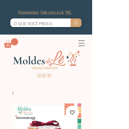
Pagamentos
Fale com a Lê
FAC