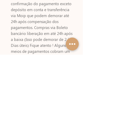
confirmação do pagamento exceto
depósito em conta e transferência
via Moip que podem demorar até
24h após compensação dos
pagamentos. Compras via Boleto
bancário liberação em até 24h após
a baixa (Isso pode demorar de 2 à 3
Dias úteis) Fique atento ! Alguns
meios de pagamentos cobram um
valor referente a emissão do boleto
!!
Referências
KIT DIGITAL NÃO INCLUSO USADO
NESSA ARTE – Nicole Neves Kits
Digitais
Artes desse projeto desenvolvidas
pela Criativa Evelin Freitas