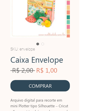
SKU: envelope
Caixa Envelope
Preço
Preço
 R$ 2,00 
R$ 1,00
normal
promocional
COMPRAR
Arquivo digital para recorte em
mini Plotter tipo Silhouette – Cricut