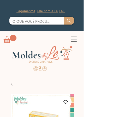
Pagamentos
Fale com a Lê
FAC