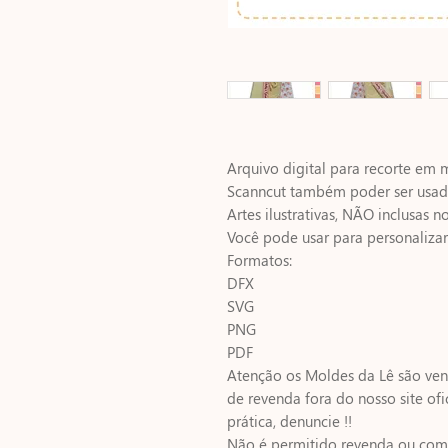
Arquivo digital para recorte em mi
Scanncut também poder ser usado 
Artes ilustrativas, NÃO inclusas no
Você pode usar para personaliza
Formatos:
DFX
SVG
PNG
PDF
Atenção os Moldes da Lê são vend
de revenda fora do nosso site ofic
prática, denuncie !!
Não é permitido revenda ou comp