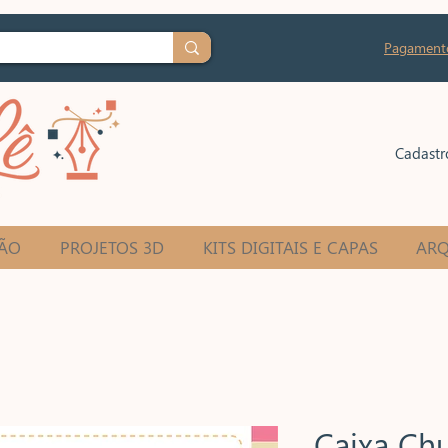
Pagament
Cadastr
ÃO
PROJETOS 3D
KITS DIGITAIS E CAPAS
ARQ
Caixa Ch