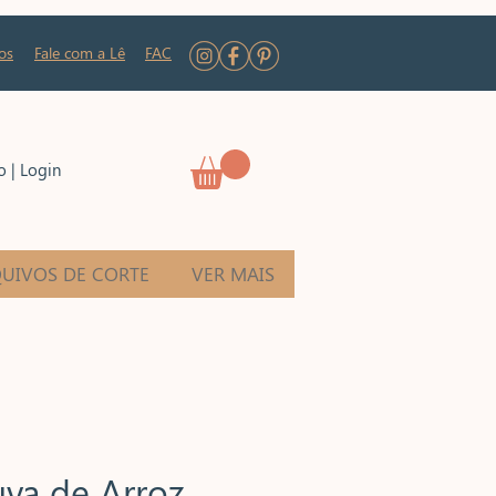
os
Fale com a Lê
FAC
o | Login
UIVOS DE CORTE
VER MAIS
uva de Arroz