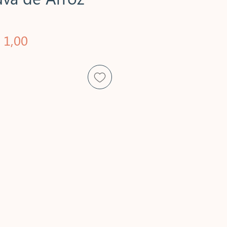
eço
Preço
 1,00
rmal
promocional