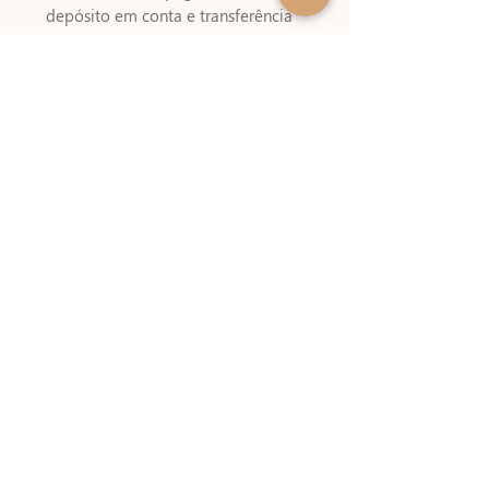
depósito em conta e transferência
via Wirecard que podem demorar
até 24h após compensação dos
pagamentos. Compras via Boleto
bancário podem demorar de 2 à 3
dias úteis para serem liberados !!
Fique atento !! Alguns meios de
pagamentos cobram um valor
referente a emissão do boleto !!
Referências
1 folha de Kraft 200g A4
tecido imprimível na parte
impressa
PAGUE COM