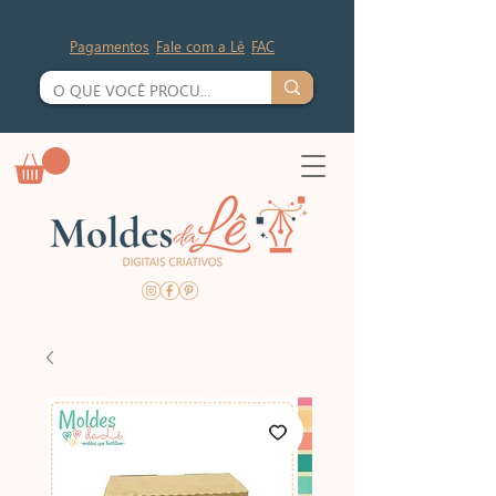
Pagamentos
Fale com a Lê
FAC