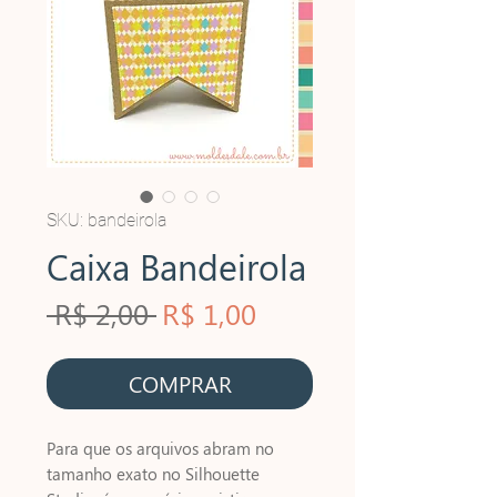
SKU: bandeirola
Caixa Bandeirola
Preço
Preço
 R$ 2,00 
R$ 1,00
normal
promocional
COMPRAR
Para que os arquivos abram no
tamanho exato no Silhouette