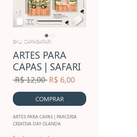
SKU: CAPASAFARI
ARTES PARA
CAPAS | SAFARI
Preço
Preço
 R$ 12,00 
R$ 6,00
normal
promocional
COMPRAR
ARTES PARA CAPAS | PARCERIA
CRIATIVA DAY OLANDA