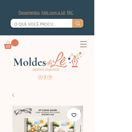
Pagamentos
Fale com a Lê
FAC