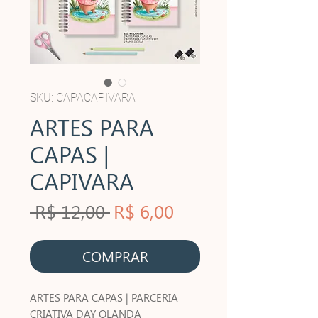
SKU: CAPACAPIVARA
ARTES PARA
CAPAS |
CAPIVARA
Preço
Preço
 R$ 12,00 
R$ 6,00
normal
promocional
COMPRAR
ARTES PARA CAPAS | PARCERIA
CRIATIVA DAY OLANDA