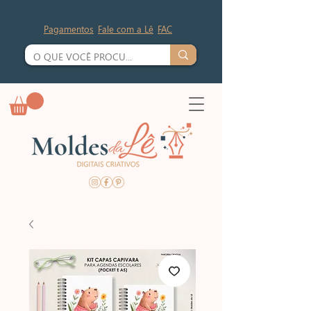
Pagamentos
Fale com a Lê
FAC