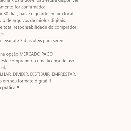
amento for confirmado;
or 30 dias, baixe e guarde em um local
io de arquivos de miolos digitais;
 de total responsabilidade do comprador;
es
evar até 3 dias úteis para serem
el na opção MERCADO PAGO;
ê está comprando o uma licença de uso
nal;
HAR, DIVIDIR, DISTIBUIR, EMPRESTAR,
em seu formato digital !!
prática !!