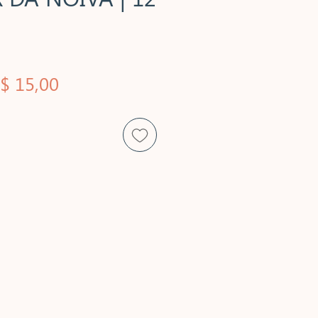
reço
Preço
$ 15,00
ormal
promocional