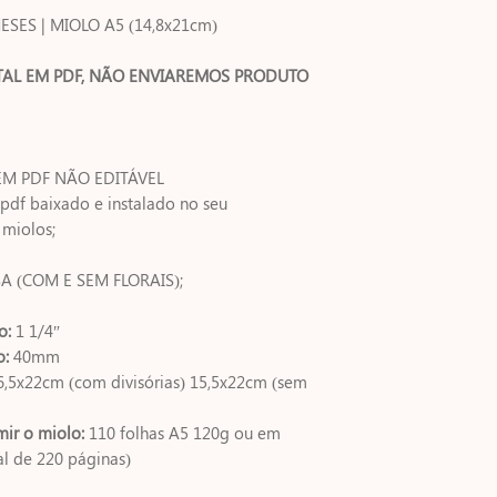
SES | MIOLO A5 (14,8x21cm)
TAL EM PDF, NÃO ENVIAREMOS PRODUTO
EM PDF NÃO EDITÁVEL
pdf baixado e instalado no seu
 miolos;
SA (COM E SEM FLORAIS);
o:
1 1/4″
o:
40mm
6,5x22cm (com divisórias) 15,5x22cm (sem
mir o miolo:
110 folhas A5 120g ou em
l de 220 páginas)