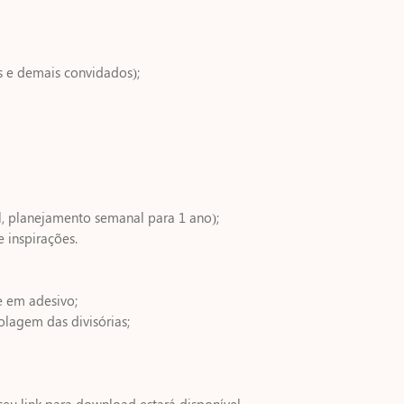
 e demais convidados);
, planejamento semanal para 1 ano);
e inspirações.
e em adesivo;
lagem das divisórias;
seu link para download estará disponível