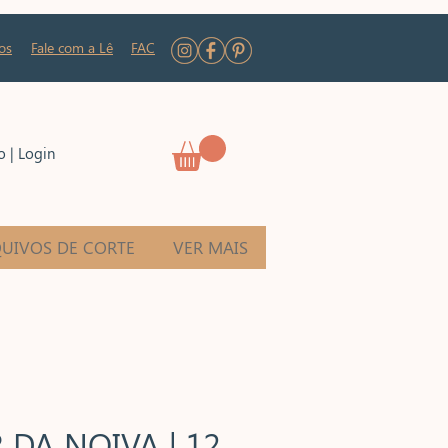
os
Fale com a Lê
FAC
o | Login
UIVOS DE CORTE
VER MAIS
 DA NOIVA | 12