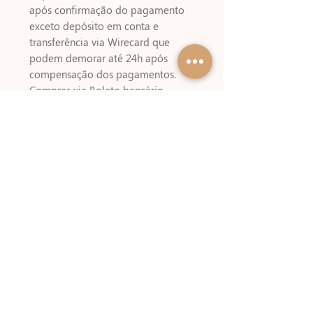
após confirmação do pagamento 
exceto depósito em conta e 
transferência via Wirecard que 
podem demorar até 24h após 
compensação dos pagamentos. 
Compras via Boleto bancário 
podem demorar de 2 à 3 dias úteis 
para serem liberados !! Fique atento 
!! Alguns meios de pagamentos 
cobram um valor referente a 
emissão do boleto !!.Você vai 
usar:Caixa Relógio1 folha 30x302 
folhas A4Caderninhos3 folhas 
A4Caneca Porta Lápis2 folhas 
A4Pasta Sanfonada3 folhas A4 
Medidas desse projeto pronto Caixa 
Relógio12,5x12,5x4,5Caderninhos7,5
x11x4,5Pasta 
Sanfonada17x10,5x5,5Caneca Porta 