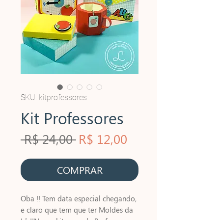
SKU: kitprofessores
Kit Professores
Preço
Preço
 R$ 24,00 
R$ 12,00
normal
promocional
COMPRAR
Oba !! Tem data especial chegando, 
e claro que tem que ter Moldes da 