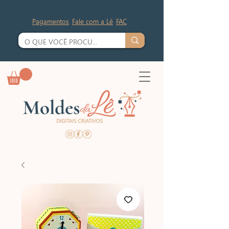
Pagamentos
Fale com a Lê
FAC