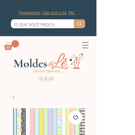
Pagamentos
Fale com a Lê
FAC