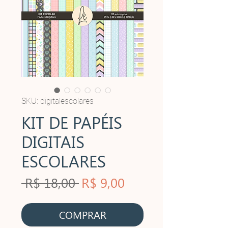
SKU: digitalescolares
KIT DE PAPÉIS
DIGITAIS
ESCOLARES
Preço
Preço
 R$ 18,00 
R$ 9,00
normal
promocional
COMPRAR