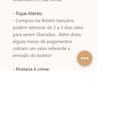
- Fique Atento:
- Compras via Boleto bancário
podem demorar de 2 a 3 dias úteis
para serem liberados . Além disso,
alguns meios de pagamentos
cobram um valor referente a
emissão do boleto!
- Pirataria é crime:
Atenção! Este kit digital é vendido
apenas nesse site!! Revendas fora
do nosso site oficial caracteriza
pirataria, denuncie !!
Não é permitido revenda, doação
ou troca dos arquivos (todo ou
partes) .
Obs.: Por ser arquivo digital, não