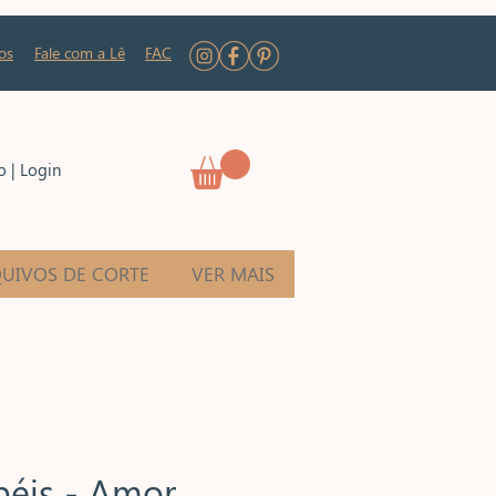
os
Fale com a Lê
FAC
o | Login
UIVOS DE CORTE
VER MAIS
péis - Amor