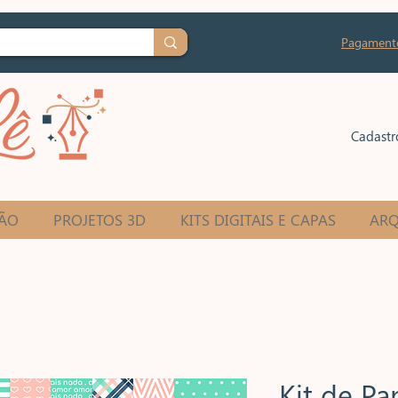
Pagament
Cadastr
ÃO
PROJETOS 3D
KITS DIGITAIS E CAPAS
ARQ
Kit de Pa