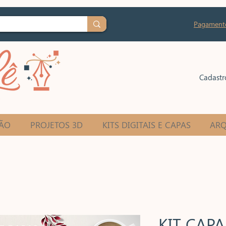
Pagament
Cadastr
ÃO
PROJETOS 3D
KITS DIGITAIS E CAPAS
ARQ
KIT CAP