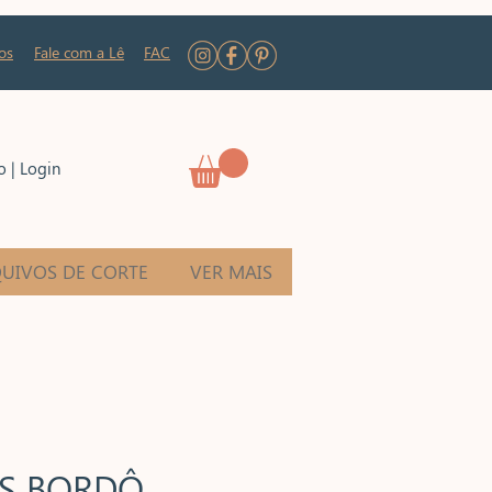
os
Fale com a Lê
FAC
o | Login
UIVOS DE CORTE
VER MAIS
AS BORDÔ