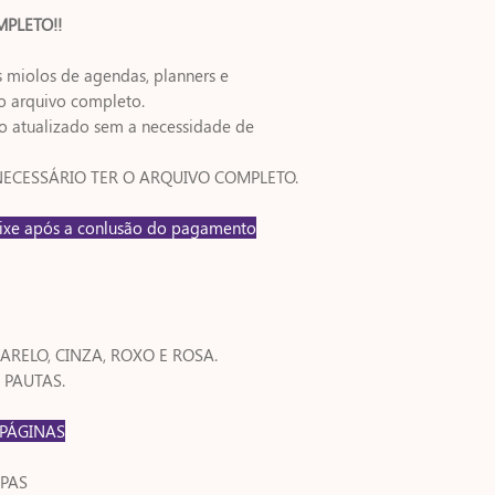
PLETO!!
s miolos de agendas, planners e
o arquivo completo.
o atualizado sem a necessidade de
 NECESSÁRIO TER O ARQUIVO COMPLETO.
aixe após a conlusão do pagamento
ARELO, CINZA, ROXO E ROSA.
 PAUTAS.
 PÁGINAS
PAS