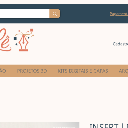
Pagament
Cadastr
ÃO
PROJETOS 3D
KITS DIGITAIS E CAPAS
ARQ
INSERT |