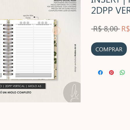
2DPP VE
Pr
 R$ 8,00 
R$
no
COMPRAR