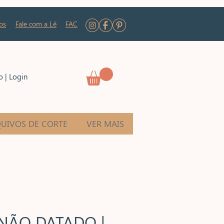
os
Fale com a Lê
FAC
o | Login
UIVOS DE CORTE
VER MAIS
 NÃO DATADO |