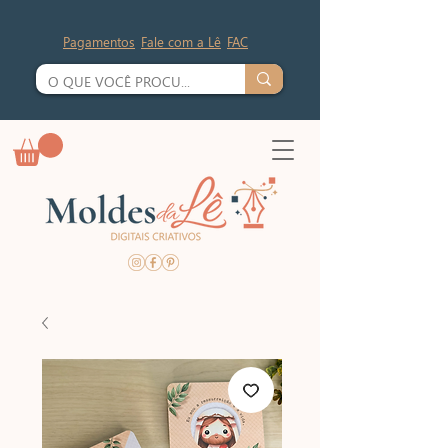
Pagamentos
Fale com a Lê
FAC