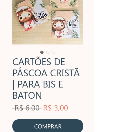
CARTÕES DE
PÁSCOA CRISTÃ
| PARA BIS E
BATON
Preço
Preço
 R$ 6,00 
R$ 3,00
normal
promocional
COMPRAR