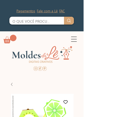
Pagamentos
Fale com a Lê
FAC