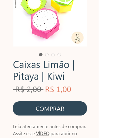
Caixas Limão |
Pitaya | Kiwi
Preço
Preço
 R$ 2,00 
R$ 1,00
normal
promocional
COMPRAR
Leia atentamente antes de comprar.
Assite esse
VÍDEO
para abrir no