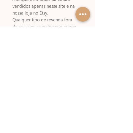
vendidos apenas nesse site e na
nossa loja no Etsy.
Qualquer tipo de revenda fora
desses sites, caracteriza pirataria,
não apóie essa prática, denuncie.
Não é permitido revenda ou
compartilhamento dos arquivos !
TRATA-SE DE ARQUIVO DIGITAL,
não enviamos produto físico.
Download Automático após o
pagamento, em caso de dúvidas
CLIQUE AQUI
Sobre pagamentos e prazos
CLIQUE
AQUI
Passo a Passo de Montagem
Esse arquivo possui passo a passo
de montagem,
CLIQUE AQUI
para