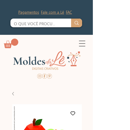
Pagamentos
Fale com a Lê
FAC