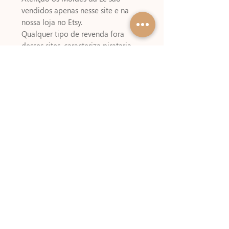
vendidos apenas nesse site e na
nossa loja no Etsy.
Qualquer tipo de revenda fora
desses sites, caracteriza pirataria,
não apóie essa prática, denuncie.
Não é permitido revenda ou
compartilhamento dos arquivos !
TRATA-SE DE ARQUIVO DIGITAL,
não enviamos produto físico.
Download Automático após o
pagamento, em caso de dúvidas
CLIQUE AQUI
Sobre pagamentos e prazos
CLIQUE
AQUI
Passo a Passo de Montagem
Esse arquivo possui passo a passo
de montagem,
CLIQUE AQUI
para