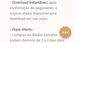
-
Download Instantâneo:
após
confirmação do pagamento, o
arquivo estará disponível para
download em sua conta.
- Fique Atento:
- Compras via Boleto bancário
podem demorar de 2 a 3 dias úteis
para serem liberados . Além disso,
alguns meios de pagamentos
cobram um valor referente a
emissão do boleto!
- Pirataria é crime:
Atenção! Este kit digital é vendido
apenas nesse site!! Revendas fora
do nosso site oficial caracteriza
pirataria, denuncie !!
Não é permitido revenda, doação