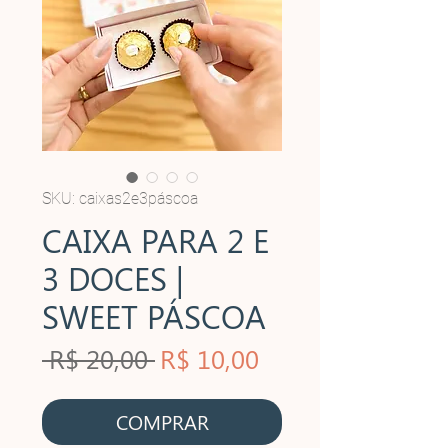
SKU: caixas2e3páscoa
CAIXA PARA 2 E
3 DOCES |
SWEET PÁSCOA
Preço
Preço
 R$ 20,00 
R$ 10,00
normal
promocional
COMPRAR