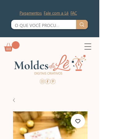
Pagamentos
Fale com a Lê
FAC