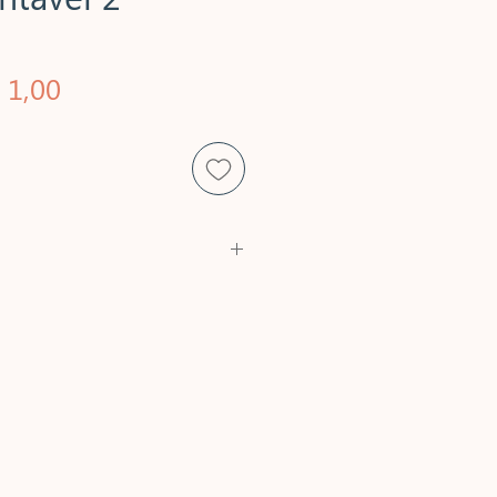
eço
Preço
 1,00
rmal
promocional
s Termos de Uso desse arquivo:
o para cortar e montar um
o para cortar e montar um
ente;
 para cortar e montar para doar.