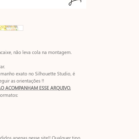
- Doar esse arquivo
- Vender em formato
- Trocar esse arquiv
- Comprar coletiva
- Modificar o arqui
IMPORTANTE SAB
A compra dos nosso
ncaixe, não leva cola na montagem.
sua propriedade,
continuam pertenc
ar.
mesmo Letícia Zor
amanho exato no Silhouette Studio, é
-Moldes da Lê.
eguir as orientações !!
A compra aqui se r
NÃO ACOMPANHAM ESSE ARQUIVO.
produto para:
formatos:
Venda do molde pe
para cliente final.
Em caso de dúvidas
contatomoldesdal
idos apenas nesse site!! Qualquer tipo