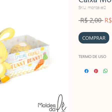
SKU: montável2
Pr
 R$ 2,00 
R$
no
COMPRAR
TERMO DE USO
Leia atentamente o
VOCÊ PODE:
- Usar esse arquiv
projeto para você;
- Usar esse arquiv
projeto para seu cli
- Usar esse arquivo
VOCÊ NÃO PODE: