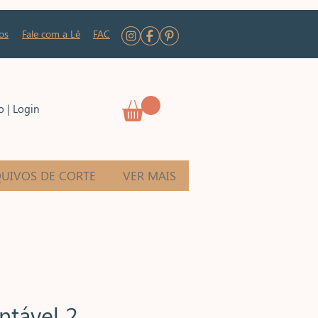
os
Fale com a Lê
FAC
o | Login
UIVOS DE CORTE
VER MAIS
ntável 2