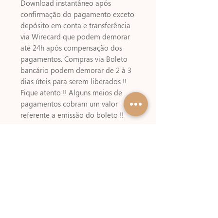
Download instantâneo após
confirmação do pagamento exceto
depósito em conta e transferência
via Wirecard que podem demorar
até 24h após compensação dos
pagamentos. Compras via Boleto
bancário podem demorar de 2 à 3
dias úteis para serem liberados !!
Fique atento !! Alguns meios de
pagamentos cobram um valor
referente a emissão do boleto !!
Referências
Kit Digital usado e
NÃO
INCLUSO
>>
Estúdio 812
Para montar esse arquivo você vai
usar:
Em Papel A4
4 folhas de papel A4