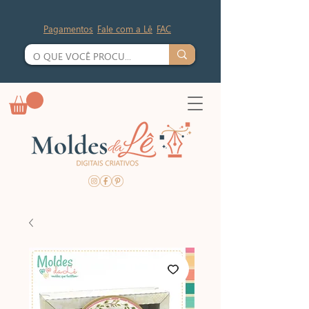
Pagamentos
Fale com a Lê
FAC