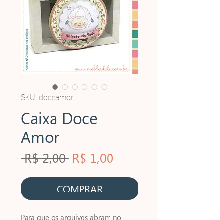
SKU: doceamor
Caixa Doce
Amor
Preço
Preço
 R$ 2,00 
R$ 1,00
normal
promocional
COMPRAR
Para que os arquivos abram no