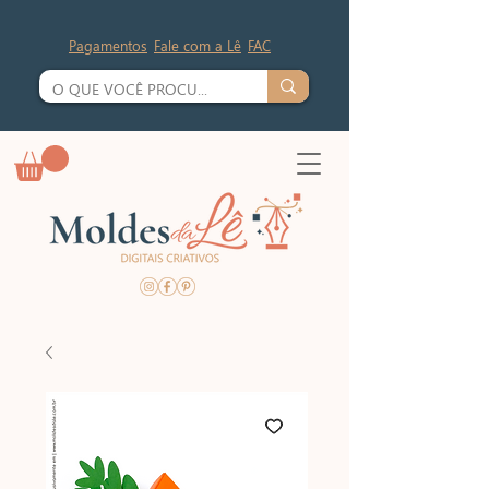
Pagamentos
Fale com a Lê
FAC