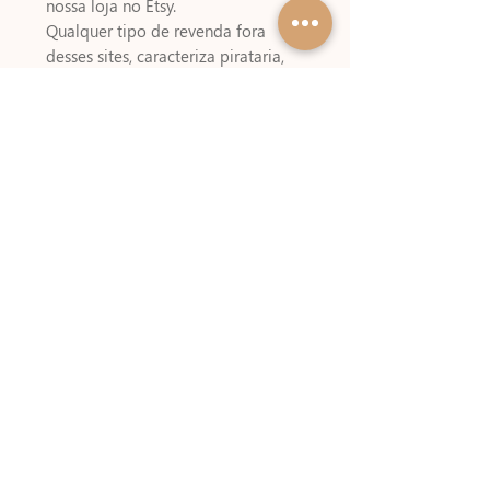
nossa loja no Etsy.
Qualquer tipo de revenda fora
desses sites, caracteriza pirataria,
não apóie essa prática, denuncie.
Não é permitido revenda ou
compartilhamento dos arquivos !
TRATA-SE DE ARQUIVO DIGITAL,
não enviamos produto físico.
Download Automático após o
pagamento, em caso de dúvidas
CLIQUE AQUI
Sobre pagamentos e prazos
CLIQUE
AQUI
Passo a Passo de Montagem
Esse arquivo possui passo a passo
de montagem,
CLIQUE AQUI
para
acessar!