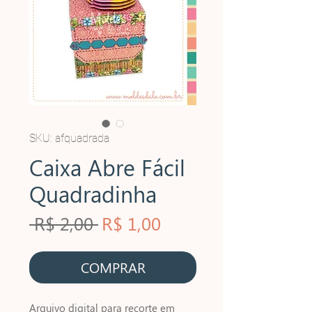
SKU: afquadrada
Caixa Abre Fácil
Quadradinha
Preço
Preço
 R$ 2,00 
R$ 1,00
normal
promocional
COMPRAR
Arquivo digital para recorte em