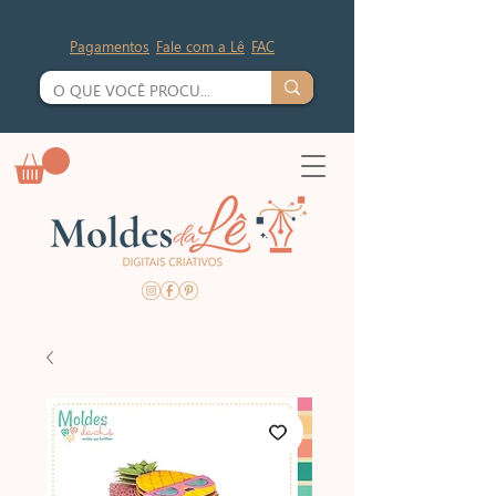
Pagamentos
Fale com a Lê
FAC