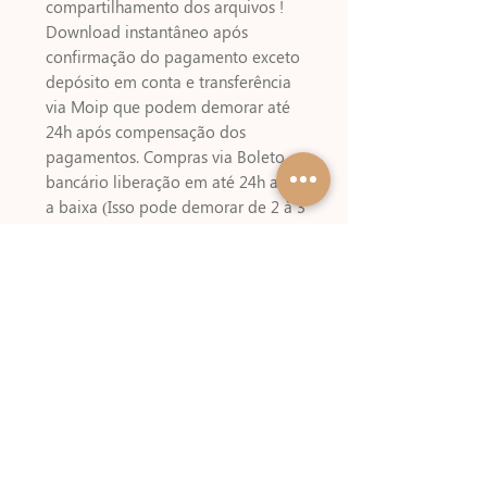
compartilhamento dos arquivos !
Download instantâneo após
confirmação do pagamento exceto
depósito em conta e transferência
via Moip que podem demorar até
24h após compensação dos
pagamentos. Compras via Boleto
bancário liberação em até 24h após
a baixa (Isso pode demorar de 2 à 3
Dias úteis) Fique atento ! Alguns
meios de pagamentos cobram um
valor referente a emissão do boleto
!!
Referências
KIT DIGITAL NÃO INCLUSO USADO
NESSA ARTE – Tita Estúdio Criativo
Tamanho aproximado dos arquivos
prontos (arquivos que possuem