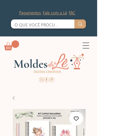
Pagamentos
Fale com a Lê
FAC