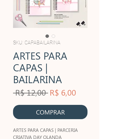
SKU: CAPABAILARINA
ARTES PARA
CAPAS |
BAILARINA
Preço
Preço
 R$ 12,00 
R$ 6,00
normal
promocional
COMPRAR
ARTES PARA CAPAS | PARCERIA
CRIATIVA DAY OLANDA