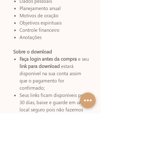
Dados pessoais
Planejamento anual
Motivos de oração
Objetivos espirituais
Controle financeiro
Anotações
Sobre o download
Faça login antes da compra
e seu
link para download
estará
disponível na sua conta assim
que o pagamento for
confirmado;
Seus links ficam disponíveis por
30 dias, baixe e guarde em um
local seguro pois não fazemos
reenvio de arquivos de miolos
digitais;
Baixar e Salvar os arquivos é de
total responsabilidade do