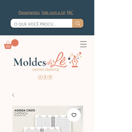
Pagamentos
Fale com a Lê
FAC