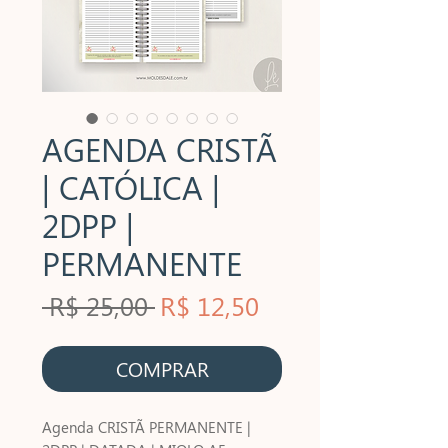
AGENDA CRISTÃ
| CATÓLICA |
2DPP |
PERMANENTE
Preço
Preço
 R$ 25,00 
R$ 12,50
normal
promocional
COMPRAR
Agenda CRISTÃ PERMANENTE |